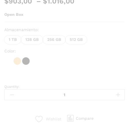
$
903,00
–
$
1.016,00
Open Box
Almacenamiento:
1 TB
128 GB
256 GB
512 GB
Color:
Quantity:
Compare
Wishlist