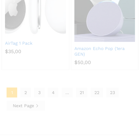
AirTag 1 Pack
Amazon Echo Pop (1era
$
35,00
GEN)
$
50,00
1
2
3
4
…
21
22
23
Next Page