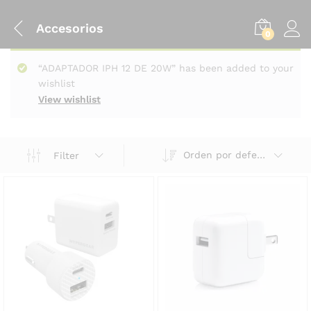
Accesorios
0
“ADAPTADOR IPH 12 DE 20W” has been added to your
wishlist
View wishlist
Orden por defecto
Filter