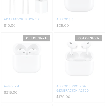
ADAPTADOR IPHONE 7
AIRPODS 3
$
10,00
$
39,00
Out Of Stock
Out Of Stock
AirPods 4
AIRPODS PRO 2DA
GENERACION A2700
$
215,00
$
179,00