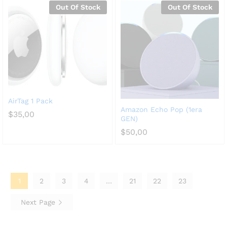
Out Of Stock
Out Of Stock
AirTag 1 Pack
Amazon Echo Pop (1era
$
35,00
GEN)
$
50,00
1
2
3
4
…
21
22
23
Next Page