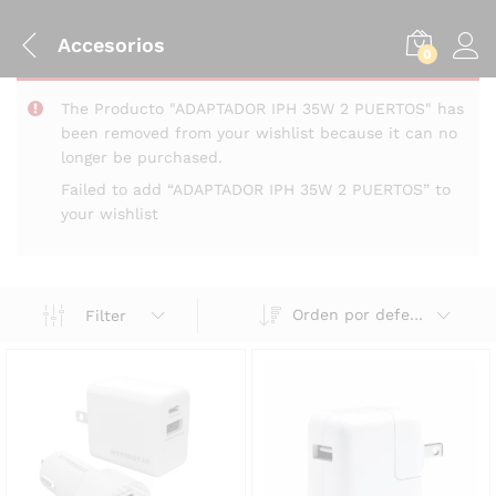
Accesorios
0
The Producto "ADAPTADOR IPH 35W 2 PUERTOS" has
been removed from your wishlist because it can no
longer be purchased.
Failed to add “ADAPTADOR IPH 35W 2 PUERTOS” to
your wishlist
Orden por defecto
Filter