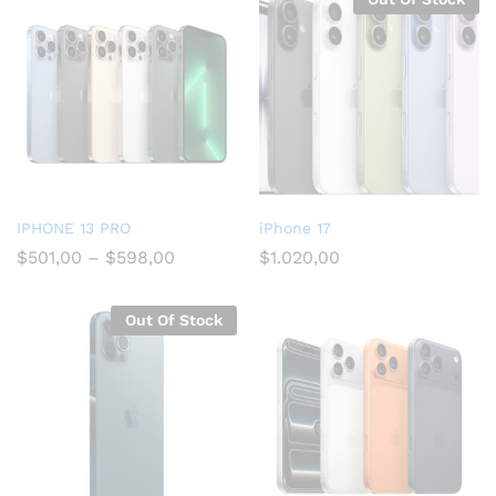
IPHONE 13 PRO
iPhone 17
$
501,00
–
$
598,00
$
1.020,00
Out Of Stock