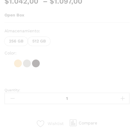
$
1.042,00
–
$
1.097,00
Open Box
Almacenamiento:
256 GB
512 GB
Color:
Quantity:
Compare
Wishlist