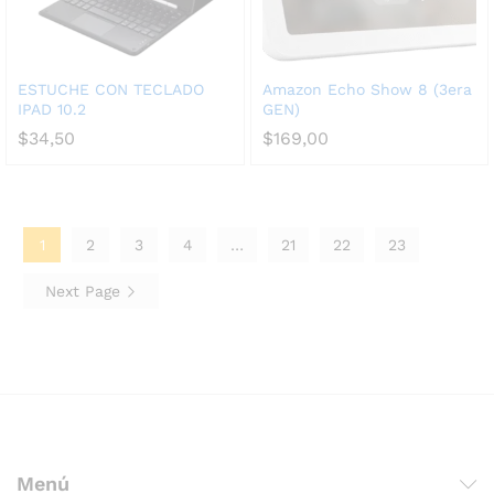
ESTUCHE CON TECLADO
Amazon Echo Show 8 (3era
IPAD 10.2
GEN)
$
34,50
$
169,00
1
2
3
4
…
21
22
23
Next Page
Menú