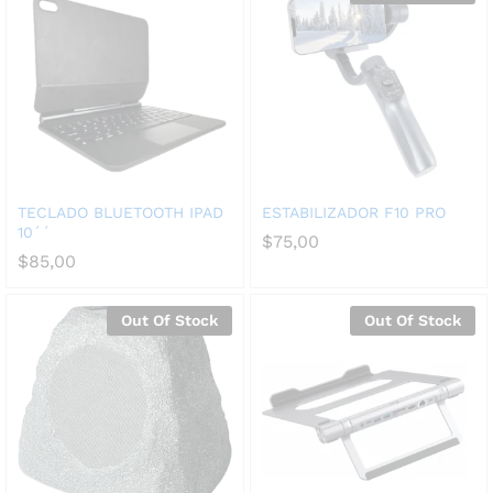
TECLADO BLUETOOTH IPAD
ESTABILIZADOR F10 PRO
10´´
$
75,00
$
85,00
Out Of Stock
Out Of Stock