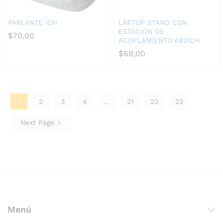
PARLANTE ION
LAPTOP STAND CON
ESTACION DE
$
70,00
ACOPLAMIENTO A821CH
$
69,00
1
2
3
4
…
21
22
23
Next Page
Menú