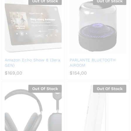
Out Of Stock
Out Of Stock
Amazon Echo Show 8 (3era
PARLANTE BLUETOOTH
GEN)
AIROOM
$
169,00
$
154,00
Out Of Stock
Out Of Stock