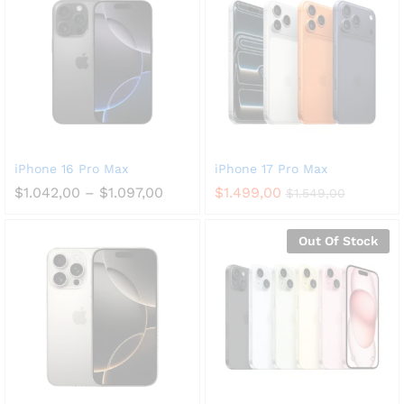
iPhone 16 Pro Max
iPhone 17 Pro Max
$
1.042,00
–
$
1.097,00
$
1.499,00
$
1.549,00
Out Of Stock