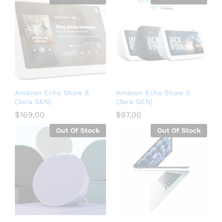
Amazon Echo Show 8
Amazon Echo Show 5
(3era GEN)
(3era GEN)
$
169,00
$
97,00
Out Of Stock
Out Of Stock