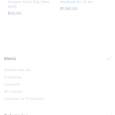
Amazon Echo Pop (1era
MacBook Air 13 M4
GEN)
$
1.180,00
$
50,00
послуги seo для медичних сайтів
Menú
Ofertas del día
Productos
Contacto
Mi cuenta
Políticas de Privacidad