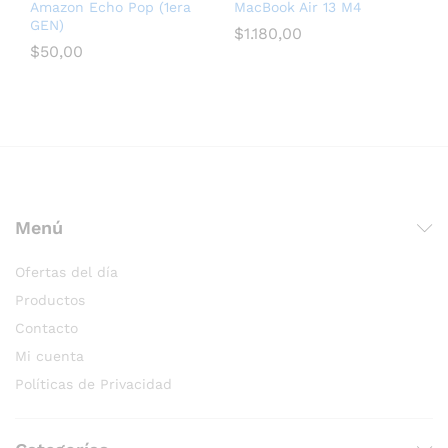
Amazon Echo Pop (1era
MacBook Air 13 M4
GEN)
$
1.180,00
$
50,00
послуги seo для медичних сайтів
Menú
Ofertas del día
Productos
Contacto
Mi cuenta
Políticas de Privacidad