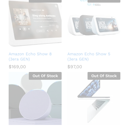
Amazon Echo Show 8
Amazon Echo Show 5
(3era GEN)
(3era GEN)
$
169,00
$
97,00
Out Of Stock
Out Of Stock