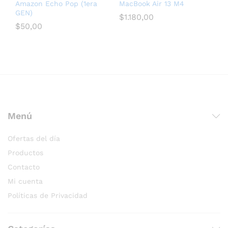
Amazon Echo Pop (1era
MacBook Air 13 M4
GEN)
$
1.180,00
$
50,00
послуги seo для медичних сайтів
Menú
Ofertas del día
Productos
Contacto
Mi cuenta
Políticas de Privacidad