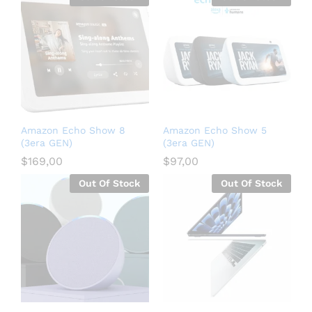
Amazon Echo Show 8
Amazon Echo Show 5
(3era GEN)
(3era GEN)
$
169,00
$
97,00
Out Of Stock
Out Of Stock