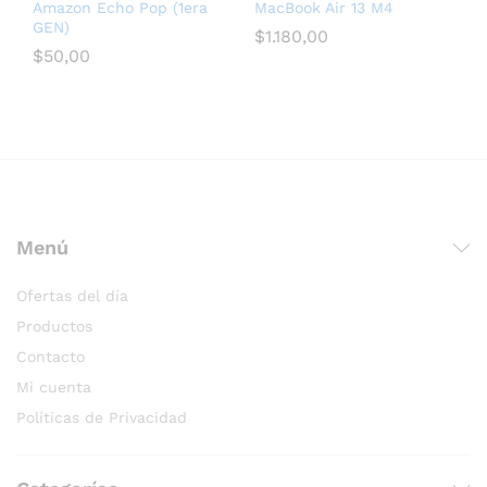
Amazon Echo Pop (1era
MacBook Air 13 M4
GEN)
$
1.180,00
$
50,00
послуги seo для медичних сайтів
Menú
Ofertas del día
Productos
Contacto
Mi cuenta
Políticas de Privacidad