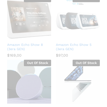
Amazon Echo Show 8
Amazon Echo Show 5
(3era GEN)
(3era GEN)
$
169,00
$
97,00
Out Of Stock
Out Of Stock