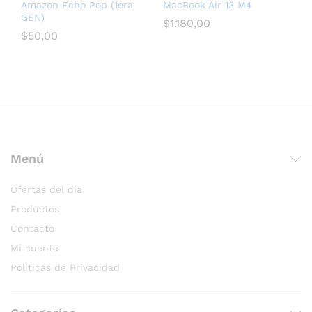
Amazon Echo Pop (1era
MacBook Air 13 M4
GEN)
$
1.180,00
$
50,00
послуги seo для медичних сайтів
Menú
Ofertas del día
Productos
Contacto
Mi cuenta
Políticas de Privacidad