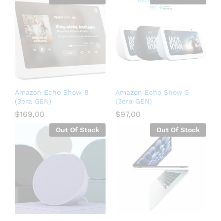
Amazon Echo Show 8
Amazon Echo Show 5
(3era GEN)
(3era GEN)
$
169,00
$
97,00
Out Of Stock
Out Of Stock