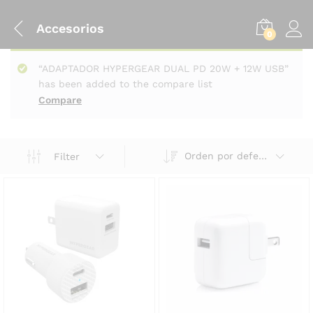
Accesorios
0
“ADAPTADOR HYPERGEAR DUAL PD 20W + 12W USB”
has been added to the compare list
Compare
Orden por defecto
Filter