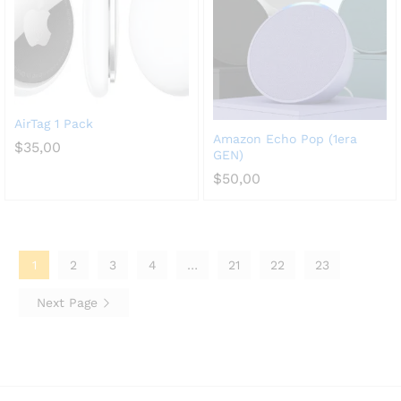
AirTag 1 Pack
Amazon Echo Pop (1era
$
35,00
GEN)
$
50,00
1
2
3
4
…
21
22
23
Next Page