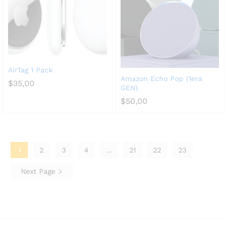
AirTag 1 Pack
Amazon Echo Pop (1era
$
35,00
GEN)
$
50,00
1
2
3
4
…
21
22
23
Next Page