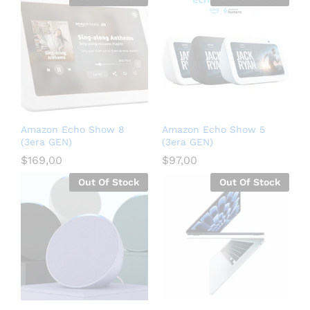
Amazon Echo Show 8
Amazon Echo Show 5
(3era GEN)
(3era GEN)
$
169,00
$
97,00
Out Of Stock
Out Of Stock