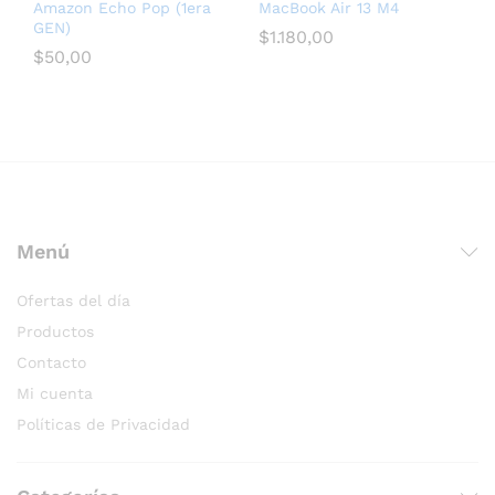
Amazon Echo Pop (1era
MacBook Air 13 M4
GEN)
$
1.180,00
$
50,00
послуги seo для медичних сайтів
Menú
Ofertas del día
Productos
Contacto
Mi cuenta
Políticas de Privacidad