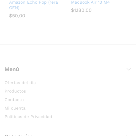
Amazon Echo Pop (1era
MacBook Air 13 M4
GEN)
$
1.180,00
$
50,00
послуги seo для медичних сайтів
Menú
Ofertas del día
Productos
Contacto
Mi cuenta
Políticas de Privacidad