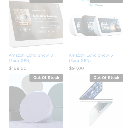
Amazon Echo Show 8
Amazon Echo Show 5
(3era GEN)
(3era GEN)
$
169,00
$
97,00
Out Of Stock
Out Of Stock