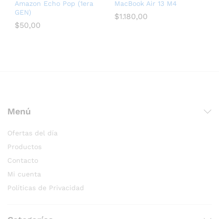
Amazon Echo Pop (1era
MacBook Air 13 M4
GEN)
$
1.180,00
$
50,00
послуги seo для медичних сайтів
Menú
Ofertas del día
Productos
Contacto
Mi cuenta
Políticas de Privacidad