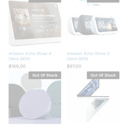
Amazon Echo Show 8
Amazon Echo Show 5
(3era GEN)
(3era GEN)
$
169,00
$
97,00
Out Of Stock
Out Of Stock