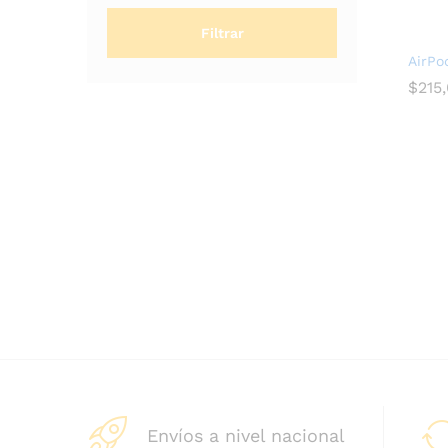
Filtrar
AirPo
$
$
215
215
Envíos a nivel nacional