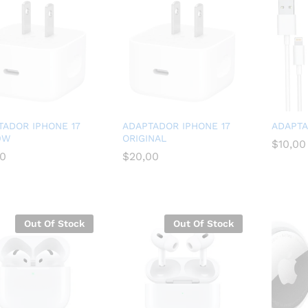
TADOR IPHONE 17
ADAPTADOR IPHONE 17
ADAPTA
0W
ORIGINAL
$
$
10,00
10,00
00
00
$
$
20,00
20,00
Out Of Stock
Out Of Stock