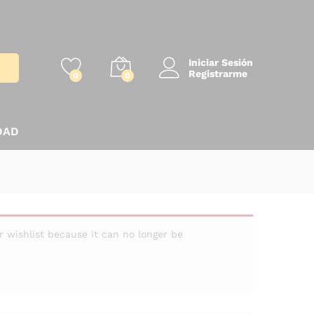
Iniciar Sesión
r
Registrarme
0
0
DAD
ishlist because it can no longer be